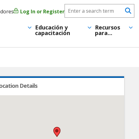
Search
adores
Log In or Register
Menú
Se
CareerForce
de
Educación y
Recursos
capacitación
para...
cuenta
de
usuario
ocation Details
•