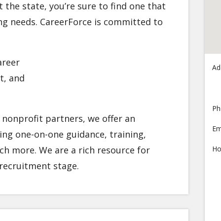
the state, you’re sure to find one that
ng needs. CareerForce is committed to
areer
Ad
t, and
Ph
 nonprofit partners, we offer an
Em
ding one-on-one guidance, training,
h more. We are a rich resource for
Ho
 recruitment stage.