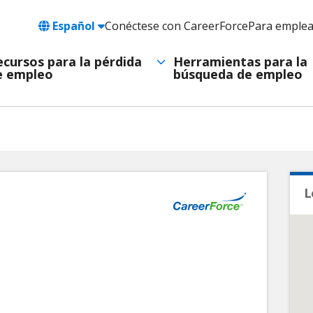
Language
Español
Conéctese con CareerForce
Para emple
Header
Utility
ecursos para la pérdida
Herramientas para la
e empleo
búsqueda de empleo
Navigation
L