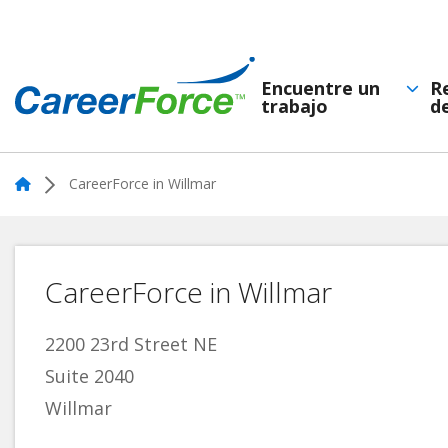
Skip
to
main
Encuentre un
R
trabajo
d
Navegación
content
Home
principal
Home
CareerForce in Willmar
CareerForce in Willmar
2200 23rd Street NE
Suite 2040
Willmar