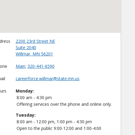
dress
2200 23rd Street NE
Suite 2040
Willmar
,
MN
56201
one
Main
320-441-6590
ail
careerforce.willmar@state.mn.us
urs
Monday:
8:00 am - 4:30 pm
Offering services over the phone and online only.
Tuesday:
8:00 am - 12:00 pm, 1:00 pm - 4:30 pm
Open to the public 9:00-12:00 and 1:00-4:00