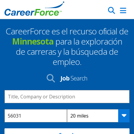
Skip
Search
to
main
CareerForce es el recurso oficial de
content
Homepage
Minnesota
para la exploración
de carreras y la búsqueda de
empleo.
Job
Search
Keyword
Location
Distance