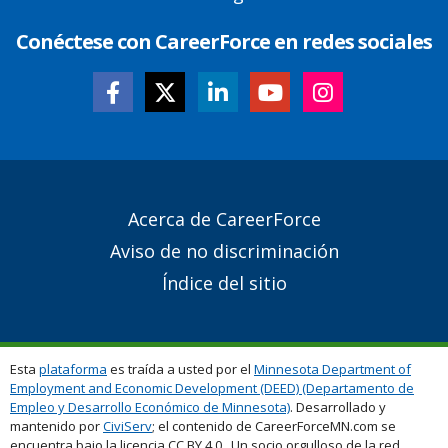
Conéctese con CareerForce en redes sociales
Secondary
Acerca de CareerForce
Footer
Aviso de no discriminación
Links
Índice del sitio
Esta
plataforma
es traída a usted por el
Minnesota Department of
Employment and Economic Development (DEED) (Departamento de
Empleo y Desarrollo Económico de Minnesota)
. Desarrollado y
mantenido por
CiviServ
; el contenido de CareerForceMN.com se
encuentra bajo la licencia CC BY 4.0. Un socio orgulloso de la red