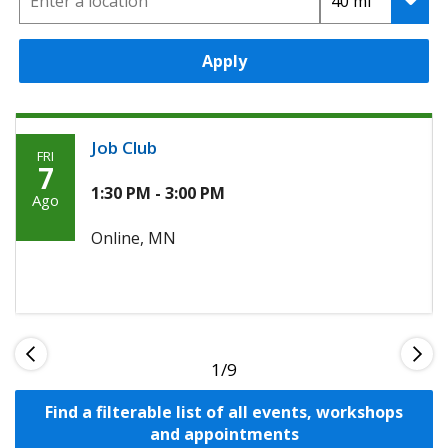
Apply
Job Club
FRI
Friday,
7
Agosto
1:30 PM - 3:00 PM
Ago
7th,
Online, MN
2026
1
Find a filterable list of all events, workshops
and appointments