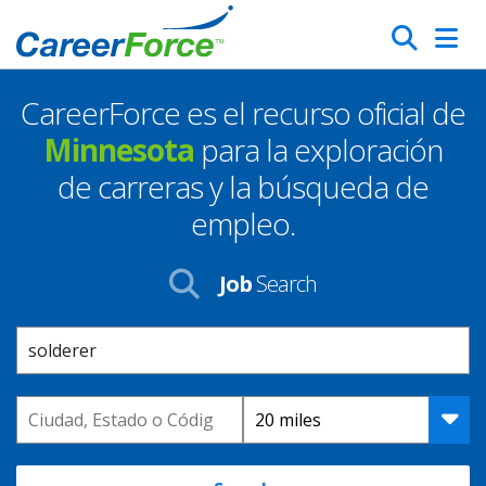
Skip
Search
to
main
CareerForce es el recurso oficial de
content
Homepage
Minnesota
para la exploración
de carreras y la búsqueda de
empleo.
Job
Search
Keyword
Location
Distance