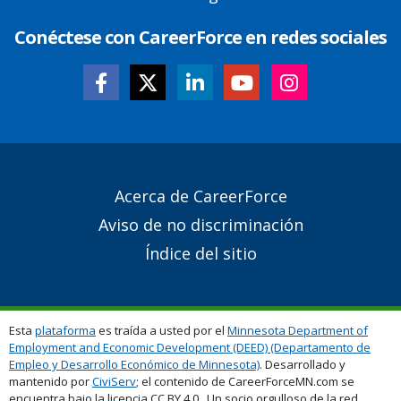
Conéctese con CareerForce en redes sociales
Secondary
Acerca de CareerForce
Footer
Aviso de no discriminación
Links
Índice del sitio
Esta
plataforma
es traída a usted por el
Minnesota Department of
Employment and Economic Development (DEED) (Departamento de
Empleo y Desarrollo Económico de Minnesota)
. Desarrollado y
mantenido por
CiviServ
; el contenido de CareerForceMN.com se
encuentra bajo la licencia CC BY 4.0. Un socio orgulloso de la red