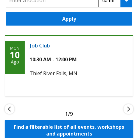
Apply
Job Club
MON
Monday,
10
Agosto
10:30 AM - 12:00 PM
Ago
10th,
Thief River Falls, MN
2026
1
Find a filterable list of all events, workshops
and appointments