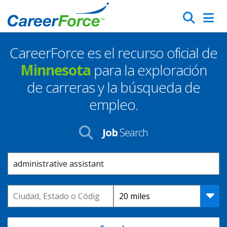
Skip
Search
to
main
CareerForce es el recurso oficial de
content
Homepage
Minnesota
para la exploración
de carreras y la búsqueda de
empleo.
Job
Search
Keyword
Location
Distance