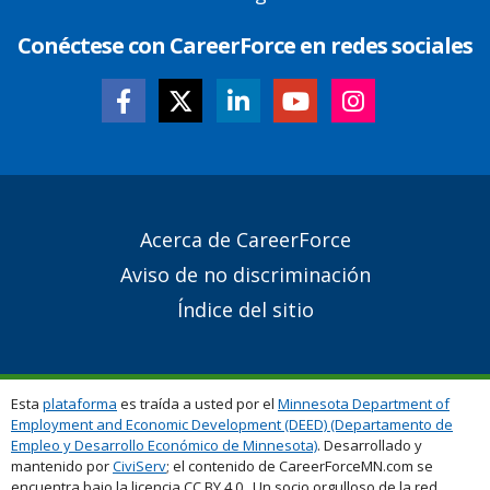
Conéctese con CareerForce en redes sociales
Secondary
Acerca de CareerForce
Footer
Aviso de no discriminación
Links
Índice del sitio
Esta
plataforma
es traída a usted por el
Minnesota Department of
Employment and Economic Development (DEED) (Departamento de
Empleo y Desarrollo Económico de Minnesota)
. Desarrollado y
mantenido por
CiviServ
; el contenido de CareerForceMN.com se
encuentra bajo la licencia CC BY 4.0. Un socio orgulloso de la red