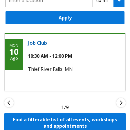
Apply
Job Club
MON
Monday,
10
Agosto
10:30 AM - 12:00 PM
Ago
10th,
Thief River Falls, MN
2026
1
Find a filterable list of all events, workshops
and appointments