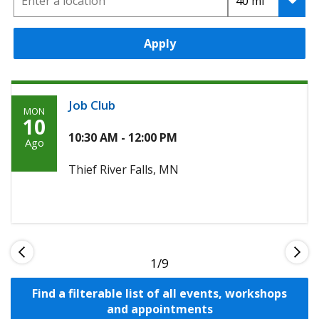
Apply
Job Club
MON
Monday,
10
Agosto
10:30 AM - 12:00 PM
Ago
10th,
Thief River Falls, MN
2026
1
Find a filterable list of all events, workshops
and appointments