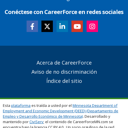
Conéctese con CareerForce en redes sociales
Secondary
Acerca de CareerForce
Footer
Aviso de no discriminación
Links
Índice del sitio
Esta
plataforma
es traída a usted por el
Minnesota Department of
Employment and Economic Development (DEED) (Departamento de
Empleo y Desarrollo Económico de Minnesota)
. Desarrollado y
mantenido por
CiviServ
; el contenido de CareerForceMN.com se
encuentra bajo la licencia CC BY 4.0. Un socio orgulloso de la red