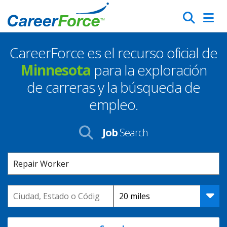
Skip
Search
to
main
CareerForce es el recurso oficial de
content
Homepage
Minnesota
para la exploración
de carreras y la búsqueda de
empleo.
Job
Search
Keyword
Location
Distance