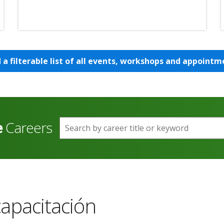
d a filterable list of all events, workshops and appointm
e
Careers
Search by career title or keyword
apacitación