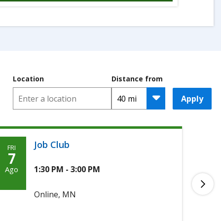
Location
Distance from
Apply
Job Club
FRI
MON
Friday,
M
7
10
Agosto
A
1:30 PM - 3:00 PM
Ago
Ago
7th,
1
Online, MN
2026
2