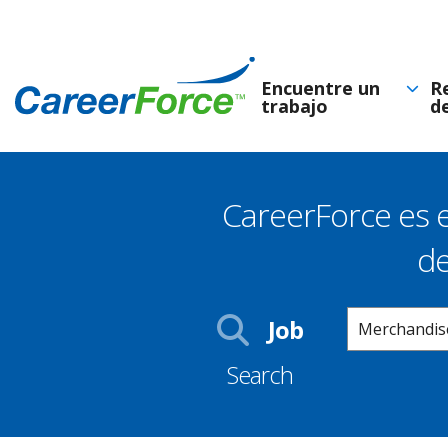
Skip
to
main
Encuentre un
R
trabajo
d
Navegación
content
principal
CareerForce es e
de
Homepage
Keyword
Job
Search