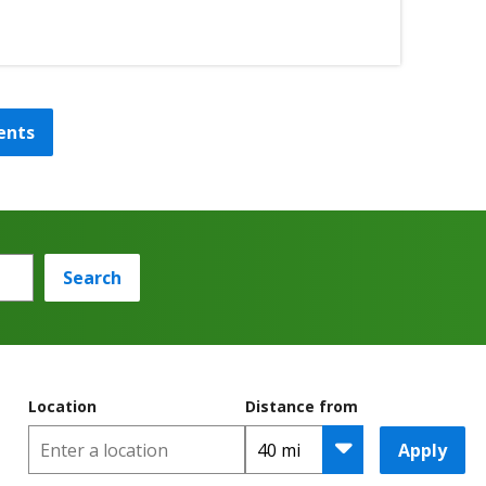
ents
Search
Location
Distance from
Apply