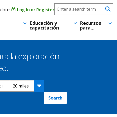
Search
adores
Log In or Register
Menú
Se
CareerForce
de
Educación y
Recursos
capacitación
para...
cuenta
de
usuario
ra la exploración
eo.
Distance
Search