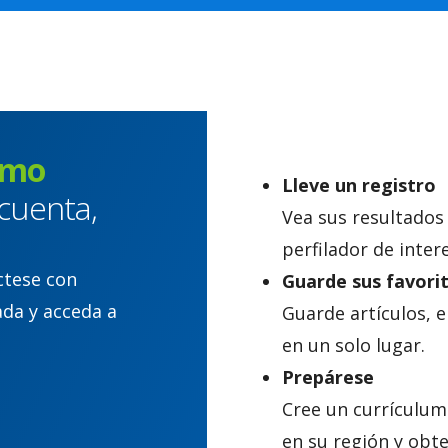
imo
Lleve un registro
cuenta,
Vea sus resultados
perfilador de inter
ctese con
Guarde sus favori
ada y acceda a
Guarde artículos, 
en un solo lugar.
Prepárese
Cree un currículum
en su región y obt