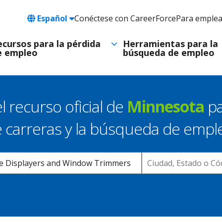
Language
Español
Conéctese con CareerForce
Para emple
Header
Utility
ecursos para la pérdida
Herramientas para la
e empleo
búsqueda de empleo
Navigation
l recurso oficial de
Minnesota
pa
 carreras y la búsqueda de empl
Location