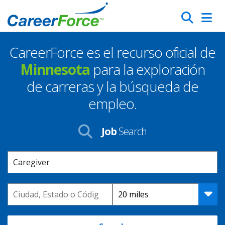
Skip
Search
to
main
CareerForce es el recurso oficial de
content
Homepage
Minnesota
para la exploración
de carreras y la búsqueda de
empleo.
Job
Search
Keyword
Location
Distance