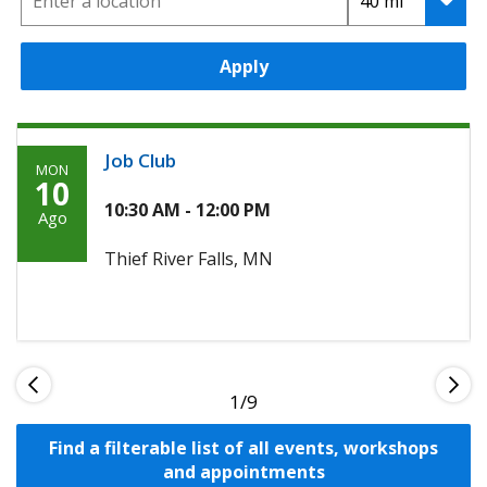
Apply
Job Club
MON
Monday,
10
Agosto
10:30 AM - 12:00 PM
Ago
10th,
Thief River Falls, MN
2026
1
Find a filterable list of all events, workshops
and appointments