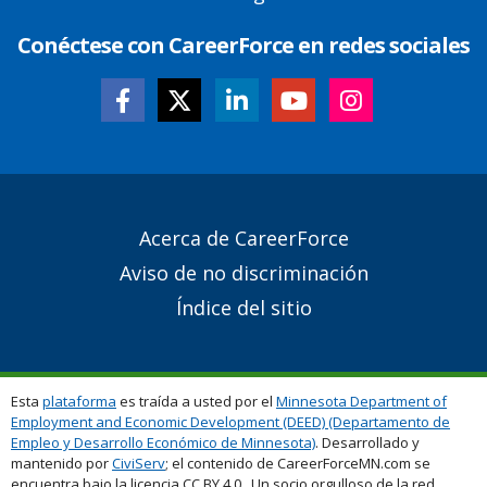
Conéctese con CareerForce en redes sociales
Secondary
Acerca de CareerForce
Footer
Aviso de no discriminación
Links
Índice del sitio
Esta
plataforma
es traída a usted por el
Minnesota Department of
Employment and Economic Development (DEED) (Departamento de
Empleo y Desarrollo Económico de Minnesota)
. Desarrollado y
mantenido por
CiviServ
; el contenido de CareerForceMN.com se
encuentra bajo la licencia CC BY 4.0. Un socio orgulloso de la red