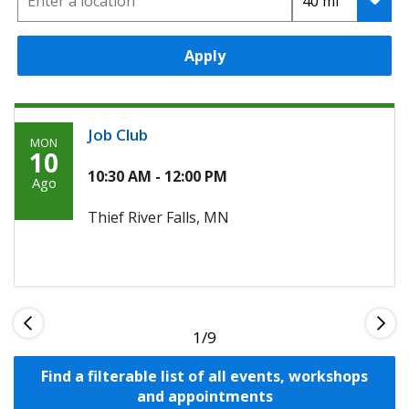
Apply
Job Club
MON
Monday,
10
Agosto
10:30 AM - 12:00 PM
Ago
10th,
Thief River Falls, MN
2026
1
Find a filterable list of all events, workshops
and appointments