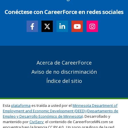
Conéctese con CareerForce en redes sociales
Secondary
Acerca de CareerForce
Footer
Aviso de no discriminación
Links
Índice del sitio
Esta
plataforma
es traída a usted por el
Minnesota Department of
Employment and Economic Development (DEED) (Departamento de
Empleo y Desarrollo Económico de Minnesota)
. Desarrollado y
mantenido por
CiviServ
; el contenido de CareerForceMN.com se
encuentra bajo la licencia CC BY 4.0. Un socio orgulloso de la red