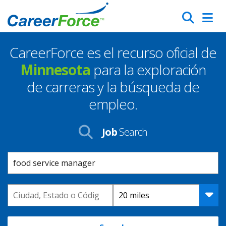
Skip
Search
to
main
CareerForce es el recurso oficial de
content
Homepage
Minnesota
para la exploración
de carreras y la búsqueda de
empleo.
Job
Search
Keyword
Location
Distance