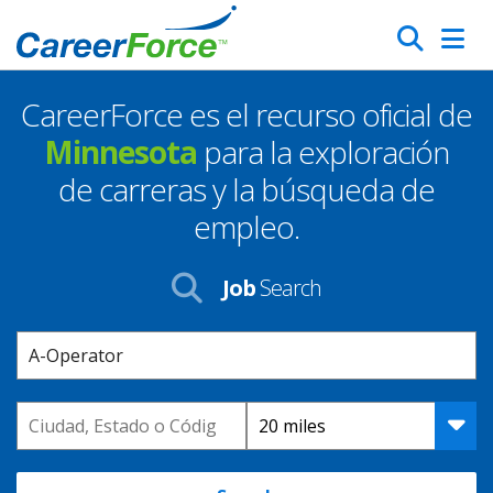
Skip
Search
to
main
CareerForce es el recurso oficial de
content
Homepage
Minnesota
para la exploración
de carreras y la búsqueda de
empleo.
Job
Search
Keyword
Location
Distance