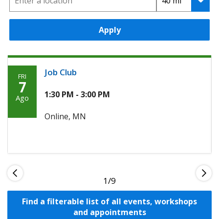
Apply
Job Club
FRI
Friday,
7
Agosto
1:30 PM - 3:00 PM
Ago
7th,
Online, MN
2026
1
Find a filterable list of all events, workshops
and appointments