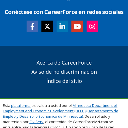
Conéctese con CareerForce en redes sociales
Secondary
Acerca de CareerForce
Footer
Aviso de no discriminación
Links
Índice del sitio
Esta
plataforma
es traída a usted por el
Minnesota Department of
Employment and Economic Development (DEED) (Departamento de
Empleo y Desarrollo Económico de Minnesota)
. Desarrollado y
mantenido por
CiviServ
; el contenido de CareerForceMN.com se
encuentra bajo la licencia CC BY 4.0. Un socio orgulloso de la red