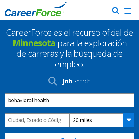
Skip
Search
to
main
CareerForce es el recurso oficial de
content
Homepage
Minnesota
para la exploración
de carreras y la búsqueda de
empleo.
Job
Search
Keyword
Location
Distance