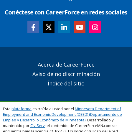
Conéctese con CareerForce en redes sociales
Secondary
Acerca de CareerForce
Footer
Aviso de no discriminación
Links
Índice del sitio
Esta
plataforma
es traída a usted por el
Minnesota Department of
Employment and Economic Development (DEED) (Departamento de
Empleo y Desarrollo Económico de Minnesota)
. Desarrollado y
mantenido por
CiviServ
; el contenido de CareerForceMN.com se
encuentra bajo la licencia CC BY 4.0. Un socio orgulloso de la red