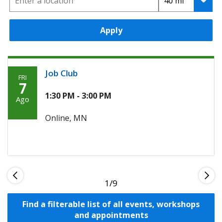
Apply
Job Club
FRI
Friday,
7
Agosto
1:30 PM - 3:00 PM
Ago
7th,
Online, MN
2026
1
Find a filterable list of all events, workshops
and appointments