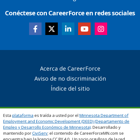
Conéctese con CareerForce en redes sociales
Secondary
Acerca de CareerForce
Footer
Aviso de no discriminación
Links
Índice del sitio
Esta
plataforma
es traída a usted por el
Minnesota Department of
Employment and Economic Development (DEED) (Departamento de
Empleo y Desarrollo Económico de Minnesota)
. Desarrollado y
mantenido por
CiviServ
; el contenido de CareerForceMN.com se
encuentra bajo la licencia CC BY 4.0. Un socio orgulloso de la red