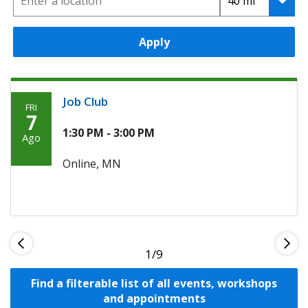
Apply
Job Club
FRI
Friday,
7
Agosto
1:30 PM - 3:00 PM
Ago
7th,
Online, MN
2026
1
Find a filterable list of all events, workshops
and appointments