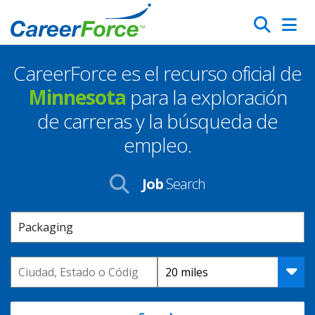
Skip
Search
to
main
CareerForce es el recurso oficial de
content
Homepage
Minnesota
para la exploración
de carreras y la búsqueda de
empleo.
Job
Search
Keyword
Location
Distance