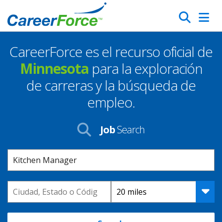
Skip
Search
to
main
CareerForce es el recurso oficial de
content
Homepage
Minnesota
para la exploración
de carreras y la búsqueda de
empleo.
Job
Search
Keyword
Location
Distance