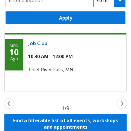
Apply
Job Club
MON
Monday,
10
Agosto
10:30 AM - 12:00 PM
Ago
10th,
Thief River Falls, MN
2026
1
Find a filterable list of all events, workshops
and appointments