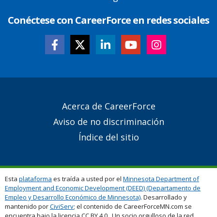
Conéctese con CareerForce en redes sociales
Secondary
Acerca de CareerForce
Footer
Aviso de no discriminación
Links
Índice del sitio
Esta
plataforma
es traída a usted por el
Minnesota Department of
Employment and Economic Development (DEED) (Departamento de
Empleo y Desarrollo Económico de Minnesota)
. Desarrollado y
mantenido por
CiviServ
; el contenido de CareerForceMN.com se
encuentra bajo la licencia CC BY 4.0. Un socio orgulloso de la red