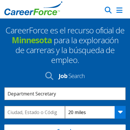
Skip
Search
to
main
CareerForce es el recurso oficial de
content
Homepage
Minnesota
para la exploración
de carreras y la búsqueda de
empleo.
Job
Search
Keyword
Location
Distance