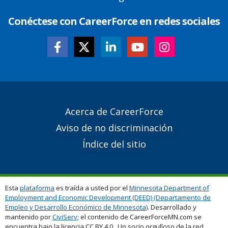
Conéctese con CareerForce en redes sociales
Secondary
Acerca de CareerForce
Footer
Aviso de no discriminación
Links
Índice del sitio
Esta
plataforma
es traída a usted por el
Minnesota Department of
Employment and Economic Development (DEED) (Departamento de
Empleo y Desarrollo Económico de Minnesota)
. Desarrollado y
mantenido por
CiviServ
; el contenido de CareerForceMN.com se
encuentra bajo la licencia CC BY 4.0. Un socio orgulloso de la red