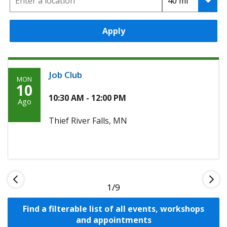
Apply
Job Club
MON
Monday,
10
Agosto
10:30 AM - 12:00 PM
Ago
10th,
Thief River Falls, MN
2026
1
Find a filterable list of all events, workshops
and appointments